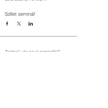
Sdílet seminář
Zajímají vás nové semináře?
Přihlašte se do newsletteru
Váš e-mail
Přihlásit
603 244 984
,
605 276 293
orkam@seznam.cz