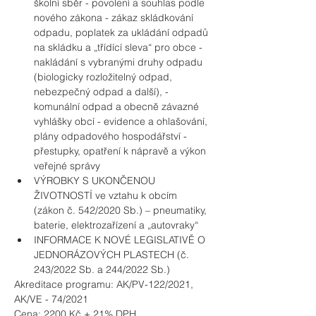
školní sběr - povolení a souhlas podle 
nového zákona - zákaz skládkování 
odpadu, poplatek za ukládání odpadů 
na skládku a „třídící sleva“ pro obce - 
nakládání s vybranými druhy odpadu 
(biologicky rozložitelný odpad, 
nebezpečný odpad a další), - 
komunální odpad a obecně závazné 
vyhlášky obcí - evidence a ohlašování, 
plány odpadového hospodářství - 
přestupky, opatření k nápravě a výkon 
veřejné správy
VÝROBKY S UKONČENOU 
ŽIVOTNOSTÍ ve vztahu k obcím 
(zákon č. 542/2020 Sb.) – pneumatiky, 
baterie, elektrozařízení a „autovraky“
INFORMACE K NOVÉ LEGISLATIVĚ O 
JEDNORÁZOVÝCH PLASTECH (č. 
243/2022 Sb. a 244/2022 Sb.)
Akreditace programu: AK/PV-122/2021, 
AK/VE - 74/2021
Cena: 2200 Kč + 21% DPH