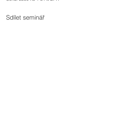
Sdílet seminář
Zajímají vás nové semináře?
Přihlašte se do newsletteru
Váš e-mail
Přihlásit
603 244 984
,
605 276 293
orkam@seznam.cz