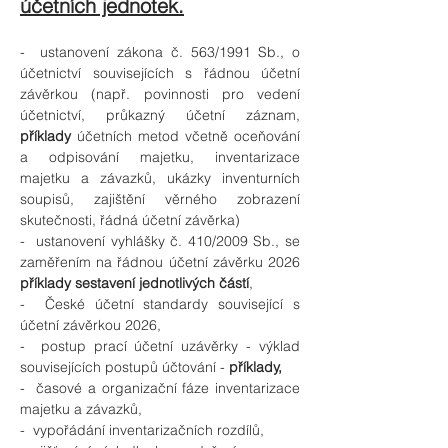
účetních jednotek.
-  ustanovení zákona č. 563/1991 Sb., o 
účetnictví souvisejících s řádnou účetní 
závěrkou (např. povinnosti pro vedení 
účetnictví, průkazný účetní záznam, 
příklady
 účetních metod včetně oceňování 
a odpisování majetku, inventarizace 
majetku a závazků, ukázky inventurních 
soupisů, zajištění věrného zobrazení 
skutečnosti, řádná účetní závěrka)
-  ustanovení vyhlášky č. 410/2009 Sb., se 
zaměřením na řádnou účetní závěrku 2026 
příklady sestavení jednotlivých částí
,
-  České účetní standardy související s 
účetní závěrkou 2026,
-  postup prací účetní uzávěrky - výklad 
souvisejících postupů účtování - 
příklady,
-  časové a organizační fáze inventarizace 
majetku a závazků,
-  vypořádání inventarizačních rozdílů,