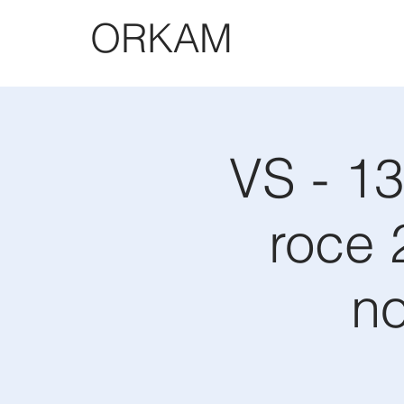
ORKAM
VS - 1
roce 
no