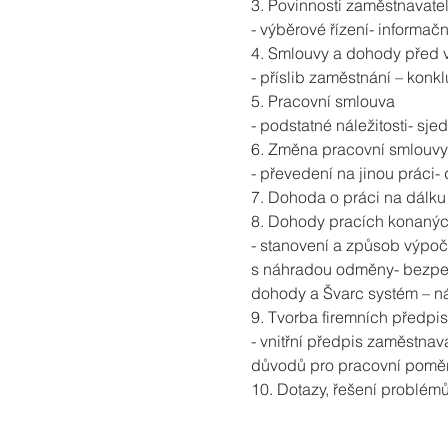
3. Povinnosti zaměstnavat
- výběrové řízení- informa
4. Smlouvy a dohody před 
- příslib zaměstnání – kon
5. Pracovní smlouva
- podstatné náležitosti- s
6. Změna pracovní smlouvy
- převedení na jinou práci-
7. Dohoda o práci na dálku
8. Dohody pracích konanýc
- stanovení a způsob výpoč
s náhradou odměny- bezpeč
dohody a Švarc systém – n
9. Tvorba firemních předpi
- vnitřní předpis zaměstna
důvodů pro pracovní poměr
10. Dotazy, řešení problém