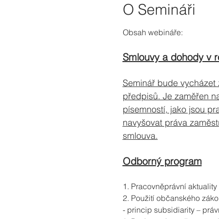
O Semináři
Obsah webináře:
Smlouvy a dohody v r
Seminář bude vycházet 
předpisů. Je zaměřen na
písemností, jako jsou p
navyšovat práva zaměstna
smlouva.
Odborný program
1. Pracovněprávní aktualit
2. Použití občanského záko
- princip subsidiarity – pr