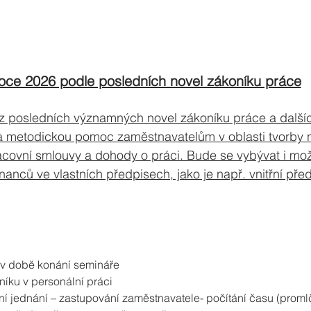
oce 2026 podle posledních novel zákoníku práce
z posledních významných novel zákoníku práce a další
 metodickou pomoc zaměstnavatelům v oblasti tvorby n
racovní smlouvy a dohody o práci. Bude se vybývat i mo
nců ve vlastních předpisech, jako je např. vnitřní před
y v době konání semináře
níku v personální práci
ávní jednání – zastupování zaměstnavatele- počítání času (proml