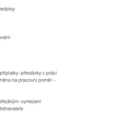
ředpisy
ování-
íplatky- přestávky v práci 
měna na pracovní poměr – 
ostředkům- vymezení 
ěstnavatele