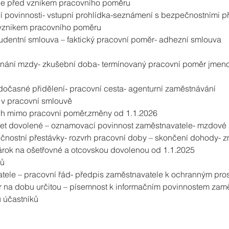
ele před vznikem pracovního poměru
ční povinnosti- vstupní prohlídka-seznámení s bezpečnostními p
vznikem pracovního poměru
kludentní smlouva – faktický pracovní poměr- adhezní smlouva
jednání mzdy- zkušební doba- termínovaný pracovní poměr jmen
 dočasné přidělení- pracovní cesta- agenturní zaměstnávání
 v pracovní smlouvě
h mimo pracovní poměr,změny od 1.1.2026
et dovolené – oznamovací povinnost zaměstnavatele- mzdové př
nostní přestávky- rozvrh pracovní doby – skončení dohody- z
árok na ošetřovné a otcovskou dovolenou od 1.1.2025
sů
vatele – pracovní řád- předpis zaměstnavatele k ochranným pr
 na dobu určitou – písemnost k informačním povinnostem zam
ů účastníků