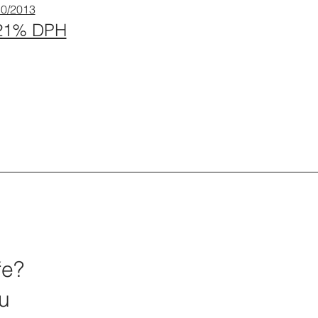
 10/2013
 21% DPH
ře?
ru