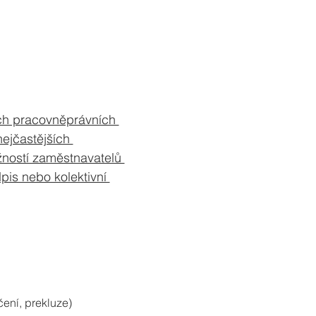
ch pracovněprávních 
ejčastějších 
žností zaměstnavatelů 
pis nebo kolektivní 
čení, prekluze)