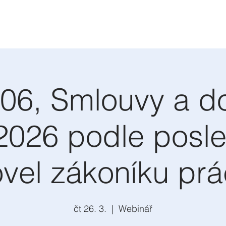
306, Smlouvy a d
2026 podle posl
vel zákoníku pr
čt 26. 3.
  |  
Webinář