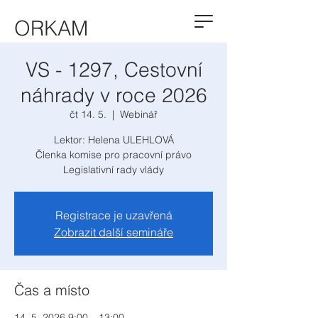
ORKAM
VS - 1297, Cestovní
náhrady v roce 2026
čt 14. 5.
  |  
Webinář
Lektor: Helena ULEHLOVÁ
Členka komise pro pracovní právo
Legislativní rady vlády
Registrace je uzavřená
Zobrazit další semináře
Čas a místo
14. 5. 2026 9:00 – 13:00