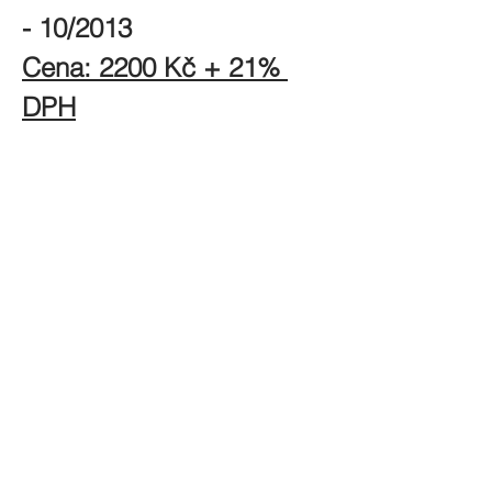
- 10/2013
Cena: 2200 Kč + 21% 
DPH
Sdílet seminář
Zajímají vás nové semináře?
Přihlašte se do newsletteru
Váš e-mail
Přihlásit