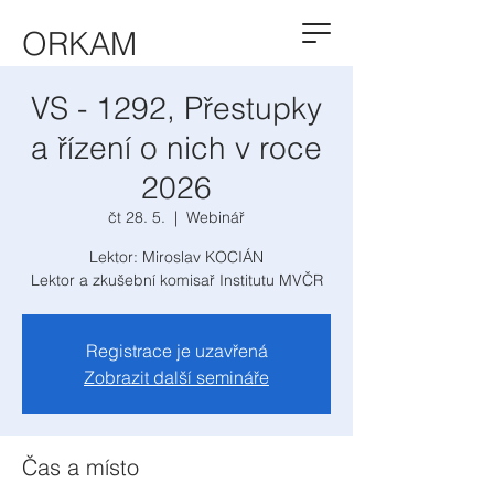
ORKAM
VS - 1292, Přestupky
a řízení o nich v roce
2026
čt 28. 5.
  |  
Webinář
Lektor: Miroslav KOCIÁN
Lektor a zkušební komisař Institutu MVČR
Registrace je uzavřená
Zobrazit další semináře
Čas a místo