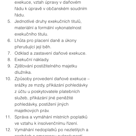
exekuce, vztah úpravy v daňovém 
řádu k úpravě v občanském soudním 
řádu.
Jednotlivé druhy exekučních titulů, 
materiální a formální vykonatelnost 
exekučního titulu.
Lhůta pro placení daně a úkony 
přerušující její běh.
Odklad a zastavení daňové exekuce.
Exekuční náklady.
Zjišťování postižitelného majetku 
dlužníka.
Způsoby provedení daňové exekuce – 
srážky ze mzdy, přikázání pohledávky 
z účtu u poskytovatele platebních 
služeb, přikázání jiné peněžité 
pohledávky, postižení jiných 
majetkových práv.
Správa a vymáhání místních poplatků 
ve vztahu k insolvenčnímu řízení.
Vymáhání nedoplatků po nezletilých a 