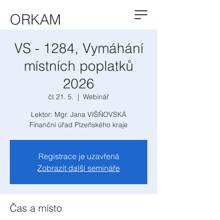
ORKAM
VS - 1284, Vymáhání
místních poplatků
2026
čt 21. 5.
  |  
Webinář
Lektor: Mgr. Jana VIŠŇOVSKÁ
Finanční úřad Plzeňského kraje
Registrace je uzavřená
Zobrazit další semináře
Čas a místo