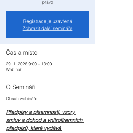
právo
Registrace je uzavřená
Zobrazit další semináře
Čas a místo
29. 1. 2026 9:00 – 13:00
Webinář
O Semináři
Obsah webináře:
Předpisy a písemností, vzory 
smluv a dohod a vnitrofiremních 
předpisů, které vydává 