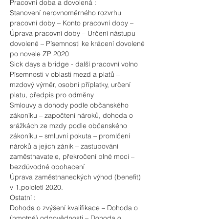
Pracovní doba a dovolená :
Stanovení nerovnoměrného rozvrhu 
pracovní doby – Konto pracovní doby – 
Úprava pracovní doby – Určení nástupu 
dovolené – Písemnosti ke krácení dovolené 
po novele ZP 2020
Sick days a bridge - další pracovní volno
Písemnosti v oblasti mezd a platů – 
mzdový výměr, osobní příplatky, určení 
platu, předpis pro odměny
Smlouvy a dohody podle občanského 
zákoníku – započtení nároků, dohoda o 
srážkách ze mzdy podle občanského 
zákoníku – smluvní pokuta – promlčení 
nároků a jejich zánik – zastupování 
zaměstnavatele, překročení plné moci – 
bezdůvodné obohacení
Úprava zaměstnaneckých výhod (benefit) 
v 1.pololetí 2020.
Ostatní :
Dohoda o zvýšení kvalifikace – Dohoda o 
(hmotné) odpovědnosti – Dohoda o 