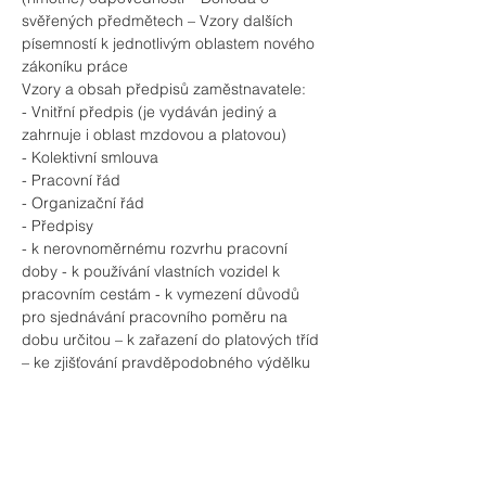
svěřených předmětech – Vzory dalších 
písemností k jednotlivým oblastem nového 
zákoníku práce
Vzory a obsah předpisů zaměstnavatele:
- Vnitřní předpis (je vydáván jediný a 
zahrnuje i oblast mzdovou a platovou)
- Kolektivní smlouva
- Pracovní řád
- Organizační řád
- Předpisy
- k nerovnoměrnému rozvrhu pracovní 
doby - k používání vlastních vozidel k 
pracovním cestám - k vymezení důvodů 
pro sjednávání pracovního poměru na 
dobu určitou – k zařazení do platových tříd 
– ke zjišťování pravděpodobného výdělku 
– k hromadnému čerpání dovolené – k 
určování výše škody - k úpravě práce z 
domova –
- k poskytování odstupného, odchodného
- zaměstnavatele k poskytování 