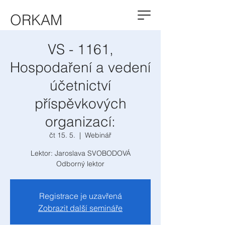
ORKAM
VS - 1161,
Hospodaření a vedení
účetnictví
příspěvkových
organizací:
čt 15. 5.
  |  
Webinář
Lektor: Jaroslava SVOBODOVÁ
Odborný lektor
Registrace je uzavřená
Zobrazit další semináře