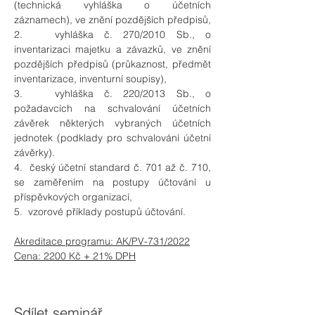
(technická vyhláška o účetních 
záznamech), ve znění pozdějších předpisů,
2.   vyhláška č. 270/2010 Sb., o 
inventarizaci majetku a závazků, ve znění 
pozdějších předpisů (průkaznost, předmět 
inventarizace, inventurní soupisy),
3.   vyhláška č. 220/2013 Sb., o 
požadavcích na schvalování účetních 
závěrek některých vybraných účetních 
jednotek (podklady pro schvalování účetní 
závěrky).
4.  český účetní standard č. 701 až č. 710, 
se zaměřením na postupy účtování u 
příspěvkových organizací,
5.  vzorové příklady postupů účtování.
Akreditace programu: AK/PV-731/2022
Cena: 2200 Kč + 21% DPH
Sdílet seminář