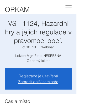
ORKAM
VS - 1124, Hazardní
hry a jejich regulace v
pravomoci obcí:
čt 10. 10.
  |  
Webinář
Lektor: Mgr. Petra NESPĚŠNÁ
Odborný lektor
Registrace je uzavřená
Zobrazit další semináře
Čas a místo